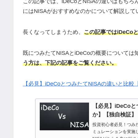
この記事では、iDeCoとNISAの違いはもち
にはNISAがおすすめなのかについて解説して
長くなってしまうため、
この記事ではiDeC
既につみたてNISAとiDeCoの概要について
う方は、下記の記事をご覧ください。
【必見】iDeCoとつみたてNISAの違いと比
【必見】iDeCo
か】【独自検証】
投資初心者必見！つみた
ミュレーションを実施し