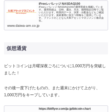
iFreeレバレッジ NASDAQ100
iFreeレバレッジ NASDAQ100の運用実績を掲載していま
す。運用実績は、日時、週次、月次、期間指定日時でご覧
いただけます。時系列データ、決算・分配金などもご確認
いただけます。資産運用に役立つ情報をご提供していま
す。ファンドのことなら大和アセットマネジメント株式会
社。
www.daiwa-am.co.jp
仮想通貨
ビットコインは月曜深夜ごろについに1,000万円を突破し
ました！
その後一度下げたものの、また週末にかけて上がり、
1,000万円をキープしています。
https://bitflyer.com/ja-jp/bitcoin-chart