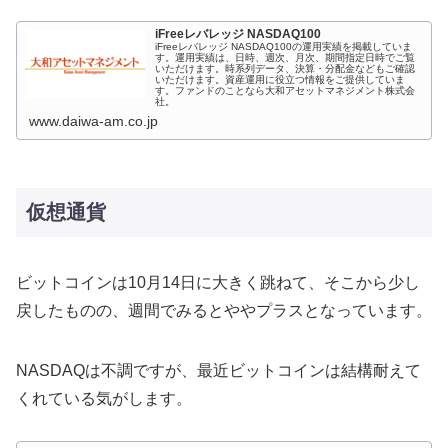
iFreeレバレッジ NASDAQ100
iFreeレバレッジ NASDAQ100の運用実績を掲載していま
す。運用実績は、日時、週次、月次、期間指定日時でご覧
いただけます。時系列データ、決算・分配金などもご確認
いただけます。資産運用に役立つ情報をご提供していま
す。ファンドのことなら大和アセットマネジメント株式会
社。
www.daiwa-am.co.jp
仮想通貨
ビットコインは10月14日に大きく跳ねて、そこから少し
戻したものの、週間でみるとややプラスとなっています。
NASDAQは不調ですが、最近ビットコインは結構耐えて
くれている気がします。