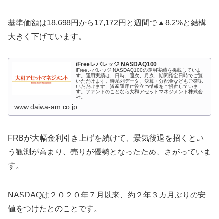
基準価額は18,698円から17,172円と週間で▲8.2%と結構
大きく下げています。
iFreeレバレッジ NASDAQ100
iFreeレバレッジ NASDAQ100の運用実績を掲載していま
す。運用実績は、日時、週次、月次、期間指定日時でご覧
いただけます。時系列データ、決算・分配金などもご確認
いただけます。資産運用に役立つ情報をご提供していま
す。ファンドのことなら大和アセットマネジメント株式会
社。
www.daiwa-am.co.jp
FRBが大幅金利引き上げを続けて、景気後退を招くとい
う観測が高まり、売りが優勢となったため、さがっていま
す。
NASDAQは２０２０年７月以来、約２年３カ月ぶりの安
値をつけたとのことです。