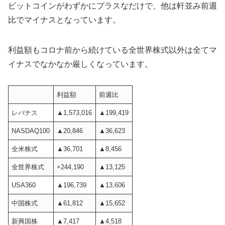
ビットコインがわずかにプラスなだけで、他は軒並み前週
比でマイナスとなっています。
利益額もコロナ前から続けている全世界株式以外は全てマ
イナスでなかなか厳しくなっています。
利益額
前週比
レバナス
▲1,573,016
▲199,419
NASDAQ100
▲20,846
▲36,623
全米株式
▲36,701
▲8,456
全世界株式
+244,190
▲13,125
USA360
▲196,739
▲13,606
中国株式
▲61,812
▲15,652
新興国株
▲7,417
▲4,518