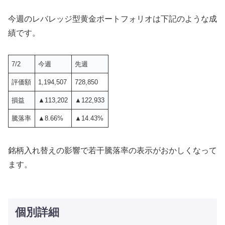
今週のレバレッジ型黄金ポートフォリオは下記のような成
績です。
7/2
今週
先週
評価額
1,194,507
728,850
損益
▲113,202
▲122,933
騰落率
▲8.66%
▲14.43%
銘柄入れ替えの影響で若干騰落率の表示がおかしくなって
ます。
個別詳細