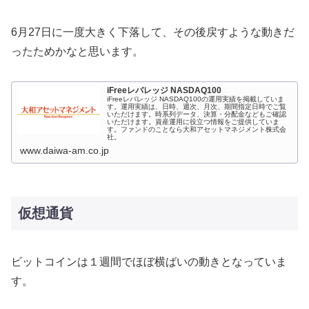
6月27日に一度大きく下落して、その後戻すような動きだ
ったためかなと思います。
iFreeレバレッジ NASDAQ100
iFreeレバレッジ NASDAQ100の運用実績を掲載していま
す。運用実績は、日時、週次、月次、期間指定日時でご覧
いただけます。時系列データ、決算・分配金などもご確認
いただけます。資産運用に役立つ情報をご提供していま
す。ファンドのことなら大和アセットマネジメント株式会
社。
www.daiwa-am.co.jp
仮想通貨
ビットコインは１週間でほぼ横ばいの動きとなっていま
す。