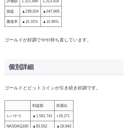
評価額
1,321,999
1,313,418
損益
▲239,024
▲247,605
騰落率
▲15.31%
▲15.86%
ゴールドが好調でやや持ち直しています。
個別詳細
ゴールドとビットコインが引き続き好調です。
利益額
前週比
レバナス
▲1,581,741
+18,271
NASDAQ100
▲83,552
▲19,943