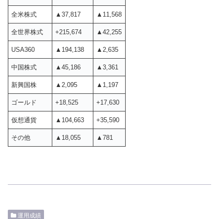
全米株式
▲37,817
▲11,568
全世界株式
+215,674
▲42,255
USA360
▲194,138
▲2,635
中国株式
▲45,186
▲3,361
新興国株
▲2,095
▲1,197
ゴールド
+18,525
+17,630
仮想通貨
▲104,663
+35,590
その他
▲18,055
▲781
運用成績