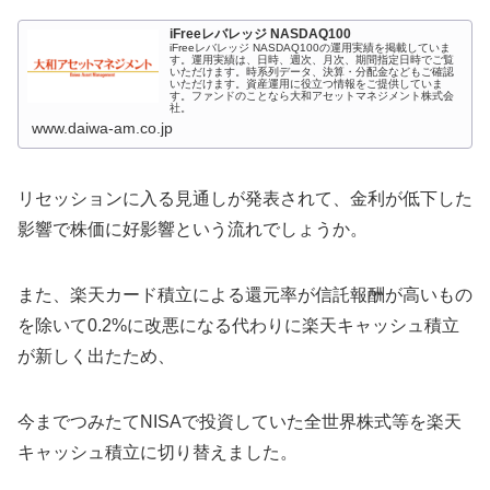
iFreeレバレッジ NASDAQ100
iFreeレバレッジ NASDAQ100の運用実績を掲載していま
す。運用実績は、日時、週次、月次、期間指定日時でご覧
いただけます。時系列データ、決算・分配金などもご確認
いただけます。資産運用に役立つ情報をご提供していま
す。ファンドのことなら大和アセットマネジメント株式会
社。
www.daiwa-am.co.jp
リセッションに入る見通しが発表されて、金利が低下した
影響で株価に好影響という流れでしょうか。
また、楽天カード積立による還元率が信託報酬が高いもの
を除いて0.2%に改悪になる代わりに楽天キャッシュ積立
が新しく出たため、
今までつみたてNISAで投資していた全世界株式等を楽天
キャッシュ積立に切り替えました。