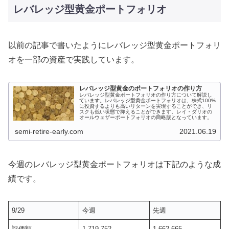
レバレッジ型黄金ポートフォリオ
以前の記事で書いたようにレバレッジ型黄金ポートフォリ
オを一部の資産で実践しています。
レバレッジ型黄金のポートフォリオの作り方
レバレッジ型黄金ポートフォリオの作り方について解説し
ています。レバレッジ型黄金ポートフォリオは、株式100%
に投資するよりも高いリターンを実現することができ、リ
スクも低い状態で抑えることができます。レイ・ダリオの
オールウェザーポートフォリオの簡略版となっています。
semi-retire-early.com
2021.06.19
今週のレバレッジ型黄金ポートフォリオは下記のような成
績です。
9/29
今週
先週
評価額
1,719,752
1,662,665