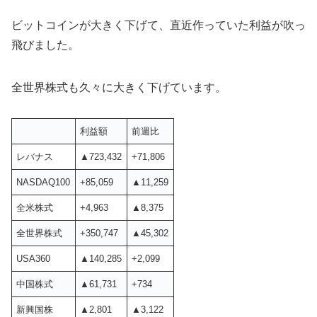
ビットコインが大きく下げて、直近作っていた利益が吹っ
飛びました。
全世界株式も久々に大きく下げています。
利益額
前週比
レバナス
▲723,432
+71,806
NASDAQ100
+85,059
▲11,259
全米株式
+4,963
▲8,375
全世界株式
+350,747
▲45,302
USA360
▲140,285
+2,099
中国株式
▲61,731
+734
新興国株
▲2,801
▲3,122