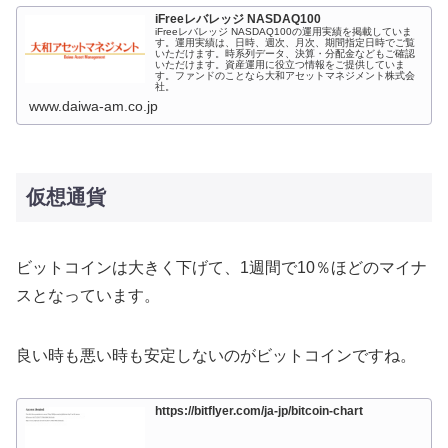
iFreeレバレッジ NASDAQ100
iFreeレバレッジ NASDAQ100の運用実績を掲載していま
す。運用実績は、日時、週次、月次、期間指定日時でご覧
いただけます。時系列データ、決算・分配金などもご確認
いただけます。資産運用に役立つ情報をご提供していま
す。ファンドのことなら大和アセットマネジメント株式会
社。
www.daiwa-am.co.jp
仮想通貨
ビットコインは大きく下げて、1週間で10％ほどのマイナ
スとなっています。
良い時も悪い時も安定しないのがビットコインですね。
https://bitflyer.com/ja-jp/bitcoin-chart