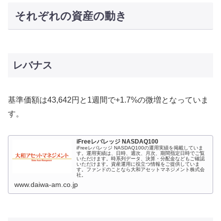
それぞれの資産の動き
レバナス
基準価額は43,642円と1週間で+1.7%の微増となっていま
す。
iFreeレバレッジ NASDAQ100
iFreeレバレッジ NASDAQ100の運用実績を掲載していま
す。運用実績は、日時、週次、月次、期間指定日時でご覧
いただけます。時系列データ、決算・分配金などもご確認
いただけます。資産運用に役立つ情報をご提供していま
す。ファンドのことなら大和アセットマネジメント株式会
社。
www.daiwa-am.co.jp