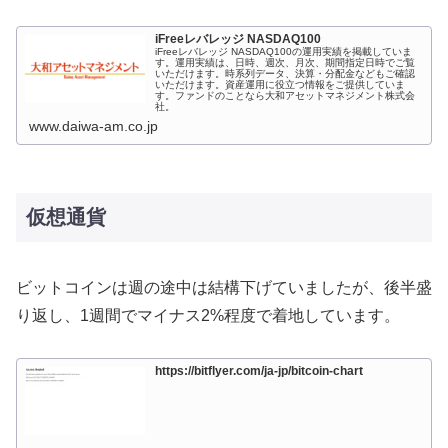
iFreeレバレッジ NASDAQ100
iFreeレバレッジ NASDAQ100の運用実績を掲載していま
す。運用実績は、日時、週次、月次、期間指定日時でご覧
いただけます。時系列データ、決算・分配金などもご確認
いただけます。資産運用に役立つ情報をご提供していま
す。ファンドのことなら大和アセットマネジメント株式会
社。
www.daiwa-am.co.jp
仮想通貨
ビットコインは週の途中は結構下げていましたが、後半盛
り返し、1週間でマイナス2%程度で着地しています。
https://bitflyer.com/ja-jp/bitcoin-chart