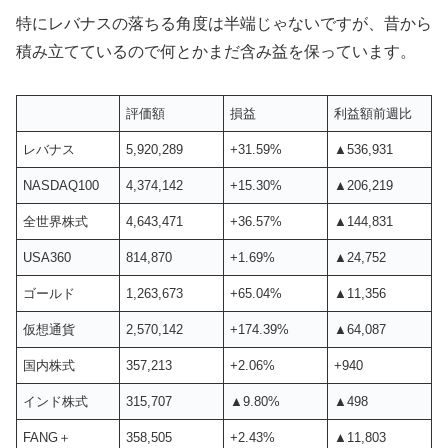
特にレバナスの落ちる角度は半端じゃないですが、昔から
積み立てているので何とかまだ含み益を保っています。
評価額
損益
利益額前週比
レバナス
5,920,289
+31.59%
▲536,931
NASDAQ100
4,374,142
+15.30%
▲206,219
全世界株式
4,643,471
+36.57%
▲144,831
USA360
814,870
+1.69%
▲24,752
ゴールド
1,263,673
+65.04%
▲11,356
仮想通貨
2,570,142
+174.39%
▲64,087
国内株式
357,213
+2.06%
+940
インド株式
315,707
▲9.80%
▲498
FANG＋
358,505
+2.43%
▲11,803